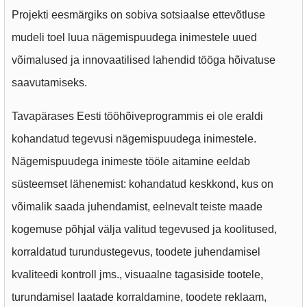
Projekti eesmärgiks on sobiva sotsiaalse ettevõtluse
mudeli toel luua nägemispuudega inimestele uued
võimalused ja innovaatilised lahendid tööga hõivatuse
saavutamiseks.
Tavapärases Eesti tööhõiveprogrammis ei ole eraldi
kohandatud tegevusi nägemispuudega inimestele.
Nägemispuudega inimeste tööle aitamine eeldab
süsteemset lähenemist: kohandatud keskkond, kus on
võimalik saada juhendamist, eelnevalt teiste maade
kogemuse põhjal välja valitud tegevused ja koolitused,
korraldatud turundustegevus, toodete juhendamisel
kvaliteedi kontroll jms., visuaalne tagasiside tootele,
turundamisel laatade korraldamine, toodete reklaam,