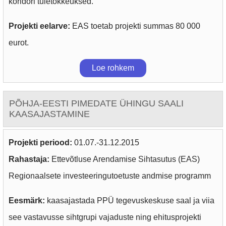
koridori tuletõkkeuksed.
Projekti eelarve:
EAS toetab projekti summas 80 000
eurot.
Loe rohkem
PÕHJA-EESTI PIMEDATE ÜHINGU SAALI
KAASAJASTAMINE
Projekti periood:
01.07.-31.12.2015
Rahastaja:
Ettevõtluse Arendamise Sihtasutus (EAS)
Regionaalsete investeeringutoetuste andmise programm
Eesmärk:
kaasajastada PPÜ tegevuskeskuse saal ja viia
see vastavusse sihtgrupi vajaduste ning ehitusprojekti