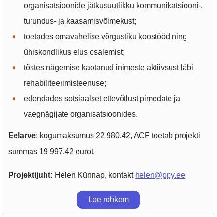
organisatsioonide jätkusuutlikku kommunikatsiooni-,
turundus- ja kaasamisvõimekust;
toetades omavahelise võrgustiku koostööd ning
ühiskondlikus elus osalemist;
tõstes nägemise kaotanud inimeste aktiivsust läbi
rehabiliteerimisteenuse;
edendades sotsiaalset ettevõtlust pimedate ja
vaegnägijate organisatsioonides.
Eelarve
: kogumaksumus 22 980,42, ACF toetab projekti
summas 19 997,42 eurot.
Projektijuht:
Helen Künnap, kontakt
helen@ppy.ee
Loe rohkem