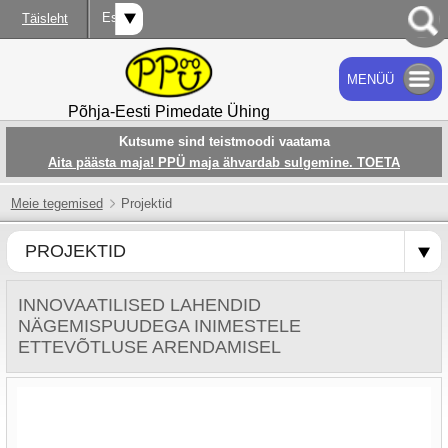
Est
Täisleht
MENÜÜ
OTSI
Põhja-Eesti Pimedate Ühing
Kutsume sind teistmoodi vaatama
Aita päästa maja! PPÜ maja ähvardab sulgemine. TOETA
Meie tegemised
Projektid
PROJEKTID
INNOVAATILISED LAHENDID
NÄGEMISPUUDEGA INIMESTELE
ETTEVÕTLUSE ARENDAMISEL