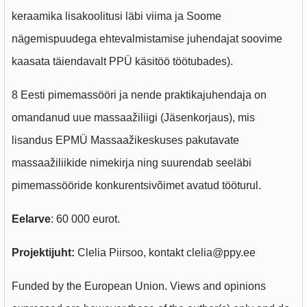
keraamika lisakoolitusi läbi viima ja Soome
nägemispuudega ehtevalmistamise juhendajat soovime
kaasata täiendavalt PPÜ käsitöö töötubades).
8 Eesti pimemassööri ja nende praktikajuhendaja on
omandanud uue massaažiliigi (Jäsenkorjaus), mis
lisandus EPMÜ Massaažikeskuses pakutavate
massaažiliikide nimekirja ning suurendab seeläbi
pimemassööride konkurentsivõimet avatud tööturul.
Eelarve
: 60 000 eurot.
Projektijuht:
Clelia Piirsoo, kontakt clelia@ppy.ee
Funded by the European Union. Views and opinions