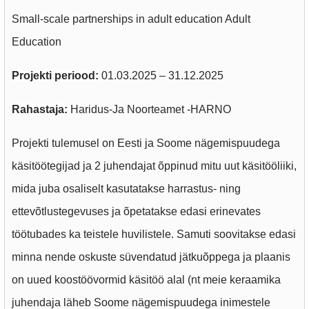
Small-scale partnerships in adult education Adult
Education
Projekti periood:
01.03.2025 – 31.12.2025
Rahastaja:
Haridus-Ja Noorteamet -HARNO
Projekti tulemusel on Eesti ja Soome nägemispuudega
käsitöötegijad ja 2 juhendajat õppinud mitu uut käsitööliiki,
mida juba osaliselt kasutatakse harrastus- ning
ettevõtlustegevuses ja õpetatakse edasi erinevates
töötubades ka teistele huvilistele. Samuti soovitakse edasi
minna nende oskuste süvendatud jätkuõppega ja plaanis
on uued koostöövormid käsitöö alal (nt meie keraamika
juhendaja läheb Soome nägemispuudega inimestele