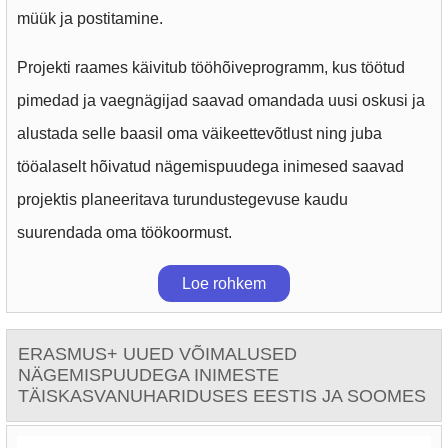
müük ja postitamine.
Projekti raames käivitub tööhõiveprogramm, kus töötud
pimedad ja vaegnägijad saavad omandada uusi oskusi ja
alustada selle baasil oma väikeettevõtlust ning juba
tööalaselt hõivatud nägemispuudega inimesed saavad
projektis planeeritava turundustegevuse kaudu
suurendada oma töökoormust.
Loe rohkem
ERASMUS+ UUED VÕIMALUSED
NÄGEMISPUUDEGA INIMESTE
TÄISKASVANUHARIDUSES EESTIS JA SOOMES