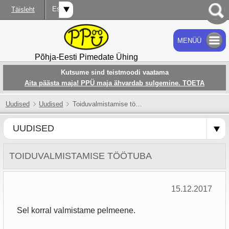
Est
Täisleht
MENÜÜ
OTSI
Põhja-Eesti Pimedate Ühing
Kutsume sind teistmoodi vaatama
Aita päästa maja! PPÜ maja ähvardab sulgemine. TOETA
Uudised
Uudised
Toiduvalmistamise töötuba
UUDISED
TOIDUVALMISTAMISE TÖÖTUBA
15.12.2017
Sel korral valmistame pelmeene.