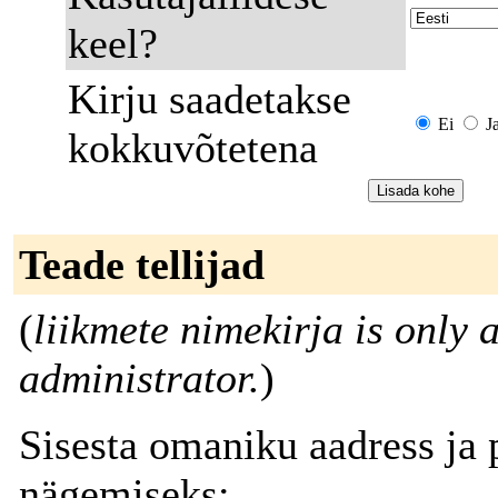
keel?
Kirju saadetakse
Ei
J
kokkuvõtetena
Teade tellijad
(
liikmete nimekirja is only a
administrator.
)
Sisesta omaniku aadress ja p
nägemiseks: