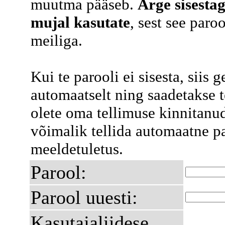
muutma pääseb.
Ärge sisesta
mujal kasutate
, sest see paro
meiliga.
Kui te parooli ei sisesta, siis 
automaatselt ning saadetakse te
olete oma tellimuse kinnitanu
võimalik tellida automaatne p
meeldetuletus.
Parool:
Parool uuesti:
Kasutajaliidese