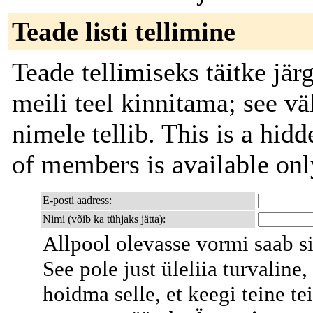
Teade listi tellimine
Teade tellimiseks täitke jä
meili teel kinnitama; see väl
nimele tellib. This is a hidd
of members is available only
E-posti aadress:
Nimi (võib ka tühjaks jätta):
Allpool olevasse vormi saab si
See pole just üleliia turvaline
hoidma selle, et keegi teine tei