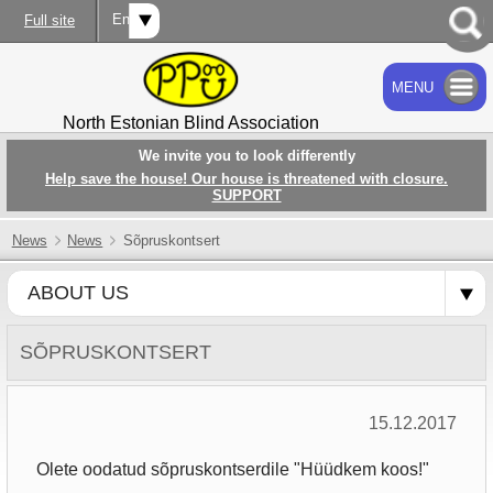
Eng
Full site
MENU
SEARCH
North Estonian Blind Association
We invite you to look differently
Help save the house! Our house is threatened with closure.
SUPPORT
News
News
Sõpruskontsert
ABOUT US
SÕPRUSKONTSERT
15.12.2017
Olete oodatud sõpruskontserdile "Hüüdkem koos!"