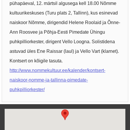
pühapäeval, 12. märtsil algusega kell 18.00 Nõmme
kultuurikeskuses (Turu plats 2, Tallinn), kus esinevad
naiskoor Nõmme, dirigendid Helene Roolaid ja Õnne-
Ann Roosvee ja Põhja-Eesti Pimedate Ühingu
puhkpilliorkester, dirigent Vello Loogna. Solistidena
astuvad üles Ene Raissar (laul) ja Vello Vart (klarnet).
Kontsert on kõigile tasuta.
http://www.nommekultuur.ee/kalender/kontsert-
naiskoor-nomme-ja-tallinna-pimedate-
puhkpilliorkester/