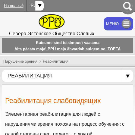
Rus
На полный
МЕНЮ
OTSI
Северо-Эстонское Общество Слепых
Kutsume sind teistmoodi vaatama
Aita päästa maja! PPÜ maja ähvardab sulgemine. TOETA
Hарушение зрения
Реабилитация
РЕАБИЛИТАЦИЯ
Реабилитация слабовидящих
Элементарная реабилитация для людей с
нарушениями зрения похожа на процесс обучения: с
одной стороны спец. педагог , с другой