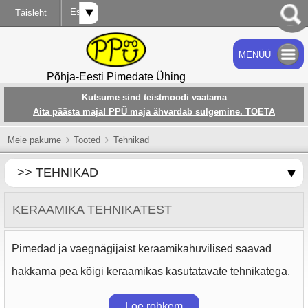
Est
Täisleht
MENÜÜ
OTSI
Põhja-Eesti Pimedate Ühing
Kutsume sind teistmoodi vaatama
Aita päästa maja! PPÜ maja ähvardab sulgemine. TOETA
Meie pakume
Tooted
Tehnikad
>> TEHNIKAD
KERAAMIKA TEHNIKATEST
Pimedad ja vaegnägijaist keraamikahuvilised saavad
hakkama pea kõigi keraamikas kasutatavate tehnikatega.
Loe rohkem