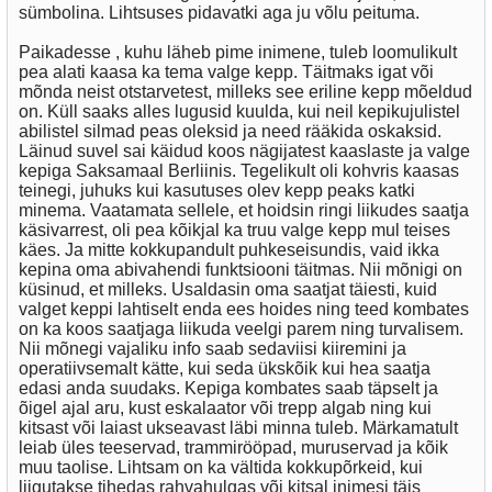
sümbolina. Lihtsuses pidavatki aga ju võlu peituma.
Paikadesse , kuhu läheb pime inimene, tuleb loomulikult
pea alati kaasa ka tema valge kepp. Täitmaks igat või
mõnda neist otstarvetest, milleks see eriline kepp mõeldud
on. Küll saaks alles lugusid kuulda, kui neil kepikujulistel
abilistel silmad peas oleksid ja need rääkida oskaksid.
Läinud suvel sai käidud koos nägijatest kaaslaste ja valge
kepiga Saksamaal Berliinis. Tegelikult oli kohvris kaasas
teinegi, juhuks kui kasutuses olev kepp peaks katki
minema. Vaatamata sellele, et hoidsin ringi liikudes saatja
käsivarrest, oli pea kõikjal ka truu valge kepp mul teises
käes. Ja mitte kokkupandult puhkeseisundis, vaid ikka
kepina oma abivahendi funktsiooni täitmas. Nii mõnigi on
küsinud, et milleks. Usaldasin oma saatjat täiesti, kuid
valget keppi lahtiselt enda ees hoides ning teed kombates
on ka koos saatjaga liikuda veelgi parem ning turvalisem.
Nii mõnegi vajaliku info saab sedaviisi kiiremini ja
operatiivsemalt kätte, kui seda ükskõik kui hea saatja
edasi anda suudaks. Kepiga kombates saab täpselt ja
õigel ajal aru, kust eskalaator või trepp algab ning kui
kitsast või laiast ukseavast läbi minna tuleb. Märkamatult
leiab üles teeservad, trammirööpad, muruservad ja kõik
muu taolise. Lihtsam on ka vältida kokkupõrkeid, kui
liigutakse tihedas rahvahulgas või kitsal inimesi täis