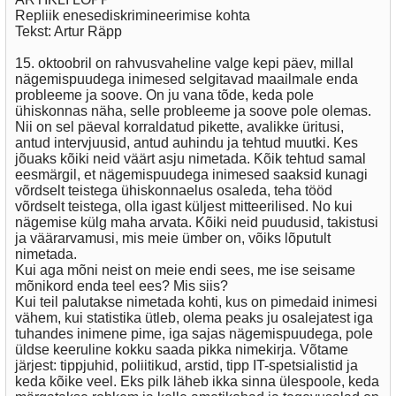
Repliik enesediskrimineerimise kohta
Tekst: Artur Räpp
15. oktoobril on rahvusvaheline valge kepi päev, millal
nägemispuudega inimesed selgitavad maailmale enda
probleeme ja soove. On ju vana tõde, keda pole
ühiskonnas näha, selle probleeme ja soove pole olemas.
Nii on sel päeval korraldatud pikette, avalikke üritusi,
antud intervjuusid, antud auhindu ja tehtud muutki. Kes
jõuaks kõiki neid väärt asju nimetada. Kõik tehtud samal
eesmärgil, et nägemispuudega inimesed saaksid kunagi
võrdselt teistega ühiskonnaelus osaleda, teha tööd
võrdselt teistega, olla igast küljest mitteerilised. No kui
nägemise külg maha arvata. Kõiki neid puudusid, takistusi
ja väärarvamusi, mis meie ümber on, võiks lõputult
nimetada.
Kui aga mõni neist on meie endi sees, me ise seisame
mõnikord enda teel ees? Mis siis?
Kui teil palutakse nimetada kohti, kus on pimedaid inimesi
vähem, kui statistika ütleb, olema peaks ju osalejatest iga
tuhandes inimene pime, iga sajas nägemispuudega, pole
üldse keeruline kokku saada pikka nimekirja. Võtame
järjest: tippjuhid, poliitikud, arstid, tipp IT-spetsialistid ja
keda kõike veel. Eks pilk läheb ikka sinna ülespoole, keda