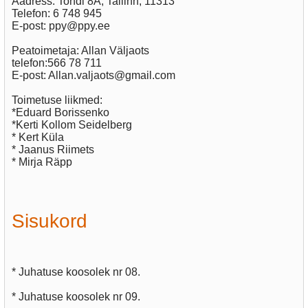
Aadress: Tondi 8A, Tallinn, 11313
Telefon: 6 748 945
E-post: ppy@ppy.ee
Peatoimetaja: Allan Väljaots
telefon:566 78 711
E-post: Allan.valjaots@gmail.com
Toimetuse liikmed:
*Eduard Borissenko
*Kerti Kollom Seidelberg
* Kert Küla
* Jaanus Riimets
* Mirja Räpp
Sisukord
* Juhatuse koosolek nr 08.
* Juhatuse koosolek nr 09.