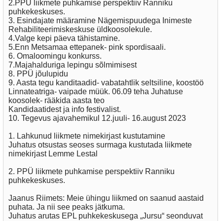
2.PPÜ liikmete puhkamise perspektiiv Ranniku
puhkekeskuses.
3. Esindajate määramine Nägemispuudega Inimeste
Rehabiliteerimiskeskuse üldkoosolekule.
4.Valge kepi päeva tähistamine.
5.Enn Metsamaa ettepanek- pink spordisaali.
6. Omaloomingu konkurss.
7.Majahalduriga lepingu sõlmimisest
8. PPÜ jõulupidu
9. Aasta tegu kanditaadid- vabatahtlik seltsiline, koostöö
Linnateatriga- vaipade müük. 06.09 teha Juhatuse
koosolek- rääkida aasta teo
Kandidaatidest ja info festivalist.
10. Tegevus ajavahemikul 12.juuli- 16.august 2023
1. Lahkunud liikmete nimekirjast kustutamine
Juhatus otsustas seoses surmaga kustutada liikmete
nimekirjast Lemme Lestal
2. PPÜ liikmete puhkamise perspektiiv Ranniku
puhkekeskuses.
Jaanus Riimets: Meie ühingu liikmed on saanud aastaid
puhata. Ja nii see peaks jätkuma.
Juhatus arutas EPL puhkekeskusega „Jursu“ seonduvat