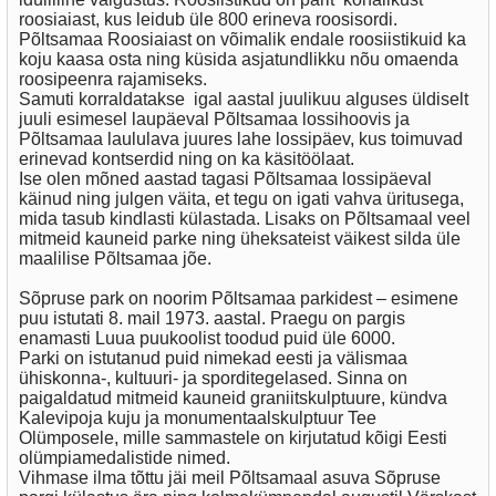
roosiaiast, kus leidub üle 800 erineva roosisordi.
Põltsamaa Roosiaiast on võimalik endale roosiistikuid ka
koju kaasa osta ning küsida asjatundlikku nõu omaenda
roosipeenra rajamiseks.
Samuti korraldatakse igal aastal juulikuu alguses üldiselt
juuli esimesel laupäeval Põltsamaa lossihoovis ja
Põltsamaa laululava juures lahe lossipäev, kus toimuvad
erinevad kontserdid ning on ka käsitöölaat.
Ise olen mõned aastad tagasi Põltsamaa lossipäeval
käinud ning julgen väita, et tegu on igati vahva üritusega,
mida tasub kindlasti külastada. Lisaks on Põltsamaal veel
mitmeid kauneid parke ning üheksateist väikest silda üle
maalilise Põltsamaa jõe.
Sõpruse park on noorim Põltsamaa parkidest – esimene
puu istutati 8. mail 1973. aastal. Praegu on pargis
enamasti Luua puukoolist toodud puid üle 6000.
Parki on istutanud puid nimekad eesti ja välismaa
ühiskonna-, kultuuri- ja sporditegelased. Sinna on
paigaldatud mitmeid kauneid graniitskulptuure, kündva
Kalevipoja kuju ja monumentaalskulptuur Tee
Olümposele, mille sammastele on kirjutatud kõigi Eesti
olümpiamedalistide nimed.
Vihmase ilma tõttu jäi meil Põltsamaal asuva Sõpruse