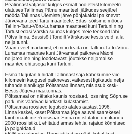
Pealinnast väljasõit kulges esmalt pooleteist kilomeetri
ulatuses Tallinnas Pärnu maanteel, jätkudes seejärel
mööda Tallinnas Ülemiste järve põhjakaldal paiknevat
Järvevana teed Tartu maanteele. Edasi sõitsime mööda
Tallinn-Tartu-Võru-Luhamaa maanteed kuni Tartuni ning
Tartust edasi Värska suunas kulges meie teekond läbi
Põlva linna. Bussisõit Tondilt Värskasse kestis veidi alla
nelja tunni.
Väärib veel märkimist, et minu teada on Tallinn-Tartu-Võru-
Luhamaa maantee kuni Järvamaal paikneva Mäoni
neljarealine ning loodetavasti jõutakse neljarealise
maantee ehitusega kuni Tartuni.
Esmalt kirjutan lühidalt Tallinnast saja kahekümne viie
kilomeetri kaugusel paiknevast väikesest ligikaudu nelja
tuhande elanikuga Põltsamaa linnast, mis asub kesk-
Eestis Jõgeva maakonnas.
Põltsamaal on näiteks kaunis roosiaed, loss ning Sõpruse
park, mis väärivad kindlasti külastamist.
Põltsamaa roosiaed tegutseb alates aastast 1996.
Linna keskel, keset Põltsamaa jõge asuval saarekesel
laiub maaliline Roosisaar. Sinna on istutatud umbkaudu
2000 roosiistikut, ehitatud armas lehtla, rajatud kõnniteed
ja paigaldatud
idülliline valgustus. Roosiistikud on pärit kohalikust