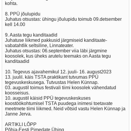
kohta.
8. PPÜ jõulupidu
Juhatus otsustas: ühingu jõulupidu toimub 09.detsember
kell 14.00
9. Aasta tegu kanditaadid
Juhatuse liikmed pakkusid järgmiseid kanditaate-
vabatahtlik seltsiline, Linnateater.
Juhatus otsustas: 06.september viia läbi järgmine
koosolek, kus üheks arutelu teemaks on Aasta tegu
kanditaadid
10. Tegevus ajavahemikul 12. juuli- 16. august2023
13. juulil. käis TSTA praktikant tutvumas PPÜ
tegevuskeskusega. Tutvustas Helen Künnap.
03. augustil toimus festivali tiimi koosolek vähendatud
koosseisus.
10. augustil käisid PPÜ tegevuskeskuses
koostöökohtumisel TSTA puudega inimesi toetavate
meetmete tiimi liikmed. Neid võtsid vastu Helen Künnap ja
Janne Jerva.
ARTIKLI LÕPP
Põhja-Eesti Pimedate Ühing