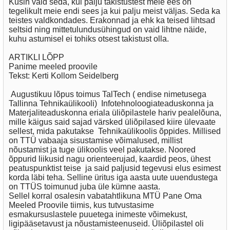
Küsin vaid seda, kui palju takistustest meie ees on
tegelikult meie endi sees ja kui palju meist väljas. Seda ka
teistes valdkondades. Erakonnad ja ehk ka teised lihtsad
seltsid ning mittetulundusühingud on vaid lihtne näide,
kuhu astumisel ei tohiks otsest takistust olla.
ARTIKLI LÕPP
Panime meeled proovile
Tekst: Kerti Kollom Seidelberg
Augustikuu lõpus toimus TalTech ( endise nimetusega
Tallinna Tehnikaülikooli) Infotehnoloogiateaduskonna ja
Materjaliteaduskonna eriala üliõpilastele hariv pealelõuna,
mille käigus said sajad värsked üliõpilased kiire ülevaate
sellest, mida pakutakse Tehnikaülikoolis õppides. Millised
on TTÜ vabaaja sisustamise võimalused, millist
nõustamist ja tuge ülikoolis veel pakutakse. Noored
õppurid liikusid nagu orienteerujad, kaardid peos, ühest
peatuspunktist teise ja said paljusid tegevusi elus esimest
korda läbi teha. Selline üritus iga aasta uute uuendustega
on TTÜS toimunud juba üle kümne aasta.
Sellel korral osalesin vabatahtlikuna MTÜ Pane Oma
Meeled Proovile tiimis, kus tutvustasime
esmakursuslastele puuetega inimeste võimekust,
ligipääsetavust ja nõustamisteenuseid. Üliõpilastel oli