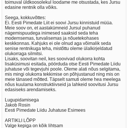
toimuval üldkoosolekul loodame me otsustada, kes Jursu
edasine rentnik olla võiks.
Seega, kokkuvõttes:
Ei. Eesti Pimedate Liit ei soovi Jursu kinnistuid müüa.
Meie soov on, et aastakümneid Jursul puhanud
nägemispuudega inimesed saaksid seda teha
modernsemas, turvalisemas ja nõuetekohases
keskkonnas. Kahjuks ei ole olnud aga võimalik seda
senise rentnikuga teha, mistõttu oleme ülalkirjeldatud
olukorraga silmitsi.
Lisaks, soovitan neil, kes soovivad olukorra kohta
lisaküsimusi esitada, pöörduda otse Eesti Pimedate Liidu
juhatuse või tegevjuhi poole. Oleme alati nõus selgitama,
mis mingi olukorra tekkimise on põhjustanud ning mis on
meie tänased mõtted. Täpselt samuti oleme hea meelega
nõus kuulama konstruktiivseid ja lahkeid soovitusi Jursu
edasiseks arendamiseks.
Lugupidamisega
Jakob Rosin
Eesti Pimedate Liidu Juhatuse Esimees
ARTIKLI LÕPP
Valge kepiga on kõik lihtsam