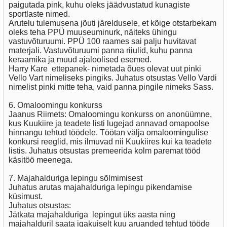
paigutada pink, kuhu oleks jäädvustatud kunagiste
sportlaste nimed.
Arutelu tulemusena jõuti järeldusele, et kõige otstarbekam
oleks teha PPÜ muuseuminurk, näiteks ühingu
vastuvõturuumi. PPÜ 100 raames sai palju huvitavat
materjali. Vastuvõturuumi panna riiulid, kuhu panna
keraamika ja muud ajaloolised esemed.
Harry Kare ettepanek- nimetada õues olevat uut pinki
Vello Vart nimeliseks pingiks. Juhatus otsustas Vello Vardi
nimelist pinki mitte teha, vaid panna pingile nimeks Sass.
6. Omaloomingu konkurss
Jaanus Riimets: Omaloomingu konkurss on anonüümne,
kus Kuukiire ja teadete listi lugejad annavad omapoolse
hinnangu tehtud töödele. Töötan välja omaloomingulise
konkursi reeglid, mis ilmuvad nii Kuukiires kui ka teadete
listis. Juhatus otsustas premeerida kolm paremat tööd
käsitöö meenega.
7. Majahalduriga lepingu sõlmimisest
Juhatus arutas majahalduriga lepingu pikendamise
küsimust.
Juhatus otsustas:
Jätkata majahalduriga lepingut üks aasta ning
majahalduril saata igakuiselt kuu aruanded tehtud tööde