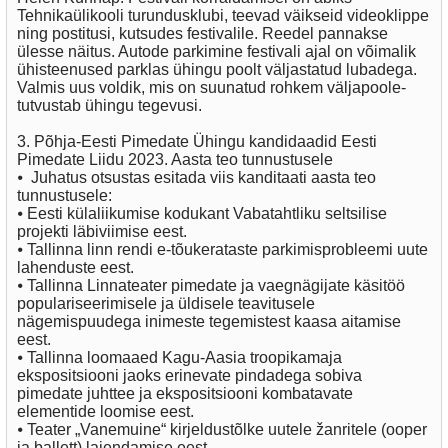
Tehnikaülikooli turundusklubi, teevad väikseid videoklippe
ning postitusi, kutsudes festivalile. Reedel pannakse
ülesse näitus. Autode parkimine festivali ajal on võimalik
ühisteenused parklas ühingu poolt väljastatud lubadega.
Valmis uus voldik, mis on suunatud rohkem väljapoole-
tutvustab ühingu tegevusi.
3. Põhja-Eesti Pimedate Ühingu kandidaadid Eesti
Pimedate Liidu 2023. Aasta teo tunnustusele
⦁
Juhatus otsustas esitada viis kanditaati aasta teo
tunnustusele:
⦁
Eesti külaliikumise kodukant Vabatahtliku seltsilise
projekti läbiviimise eest.
⦁
Tallinna linn rendi e-tõukerataste parkimisprobleemi uute
lahenduste eest.
⦁
Tallinna Linnateater pimedate ja vaegnägijate käsitöö
populariseerimisele ja üldisele teavitusele
nägemispuudega inimeste tegemistest kaasa aitamise
eest.
⦁
Tallinna loomaaed Kagu-Aasia troopikamaja
ekspositsiooni jaoks erinevate pindadega sobiva
pimedate juhttee ja ekspositsiooni kombatavate
elementide loomise eest.
⦁
Teater „Vanemuine“ kirjeldustõlke uutele žanritele (ooper
ja ballett) laiendamise eest.