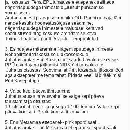
ja otsustas: Teha EPL juhatusele ettepanek säilitada
nägemispuudega inimestele „Jursul“ puhkamise
võimalused.
Arutada uuesti praeguse rentniku OÜ- Ranniku maja läbi
nende kasuks hoonestusõiguse seadmine,
nägemispuudega inimestele majutusel kehtivad
soodustused ning keskuse arendamise kava.
Toimus hääletus: poolt- 5 vastu – erapooletud-
3. Esindajate määramine Nägemispuudega Inimeste
Rehabiliteerimiskeskuse üldkoosolekule.
Juhatus arutas Priit Kasepalult saadud avaldust seoses
PPÜ esindajana jätkamist NIRK üldkoosolekutel.
Juhatus otsustas: Soovime, et Priit Kasepalu jätkaks tööd,
aga aktsepteerime tema tahet. Pidada veel läbirääkimisi
Priit Kasepaluga.
4. Valge kepi päeva tähistamine
Juhatus arutas rahvusvahelise valge kepi päeva
tähistamist ja otsustas:
13. oktoobril reedel, algusega 17.00 toimub Valge kepi
päeva kontsert. Peale kontserti kohvilaud.
5. Enn Metsamaa ettepanek- pink spordisaali.
Juhatus arutas Enn Metsamaa ettepanekut spordisaali