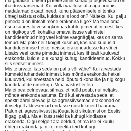
märgatakse rohkem ja kelle ametikohad ja tegevusalad on
ihaldusväärsemad. Kui võtta vaatluse alla aga hoopis
madalamad oksad, need, kuhu pääsemisele ei tohiks
ühtegi takistust olla, kuidas siis lood on? Näiteks. Kui palju
pimedaid on lihtsalt mõne erakonna liige? Ma tean oma
üsna suures tutvusringkonnas kahte pimedat inimest, kes
on riigikogu või kohaliku omavalitsuse valimistel
kandideerinud ning veel kolme vaegnägijat, kes on sama
teinud. Ma pole neilt kõigilt küsinud, kas nad kuulusid
kandideerimise hetkel neisse erakondadesse ka või ei.
Lisaks veel kahte pimedat inimest, kes lihtsalt kuuluvad
erakonda, kuid ei ole kunagi kuhugi kandideerinud. Kokku
siis seitset inimest.
Mis te arvate, kas seda on palju või vähe? Kui arvestada
kümneid tuhandeid inimesi, kes mõnda erakonda hetkel
kuuluvad, kui arvestada neid lõputuid kohalike ja riigikogu
kandidaatide nimekirju. Mina vastust ei tea.
Ma ei pea eelnevaga silmas, et nüüd peab, nui neljaks,
mõnda erakonda astuma. Eriti kui arvestada seda, et
spektri äärel olevad ja ka agressiivsemad erakonnad on
ilmselgelt aktiivsemad endasse uusi liikmeid haarama.
Palun ei, agressiivsust ja jõuga teki sikutamist on Eestis
liigagi palju. Ma ei kutsu teid ka kuhugi kindlasse
erakonda. Olgu selgelt ära öeldud, et ma ise ei kuulu
ühtegi erakonda ja nii ei meelita teid kuhugi.