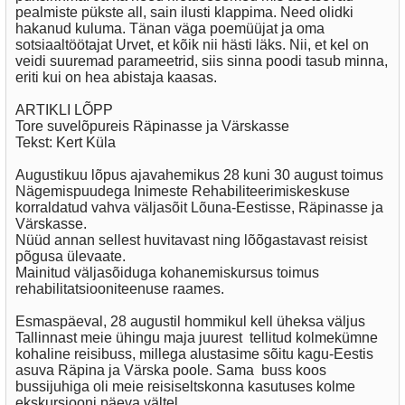
pealmiste pükste all, sain ilusti klappima. Need olidki
hakanud kuluma. Tänan väga poemüüjat ja oma
sotsiaaltöötajat Urvet, et kõik nii hästi läks. Nii, et kel on
veidi suuremad parameetrid, siis sinna poodi tasub minna,
eriti kui on hea abistaja kaasas.
ARTIKLI LÕPP
Tore suvelõpureis Räpinasse ja Värskasse
Tekst: Kert Küla
Augustikuu lõpus ajavahemikus 28 kuni 30 august toimus
Nägemispuudega Inimeste Rehabiliteerimiskeskuse
korraldatud vahva väljasõit Lõuna-Eestisse, Räpinasse ja
Värskasse.
Nüüd annan sellest huvitavast ning lõõgastavast reisist
põgusa ülevaate.
Mainitud väljasõiduga kohanemiskursus toimus
rehabilitatsiooniteenuse raames.
Esmaspäeval, 28 augustil hommikul kell üheksa väljus
Tallinnast meie ühingu maja juurest tellitud kolmekümne
kohaline reisibuss, millega alustasime sõitu kagu-Eestis
asuva Räpina ja Värska poole. Sama buss koos
bussijuhiga oli meie reisiseltskonna kasutuses kolme
ekskursiooni päeva vältel.