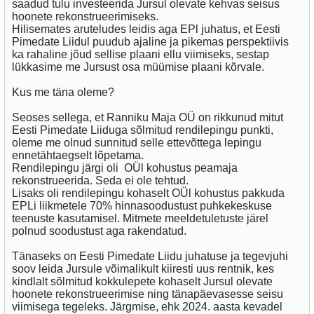
saadud tulu investeerida Jursul olevate kehvas seisus
hoonete rekonstrueerimiseks.
Hilisemates aruteludes leidis aga EPl juhatus, et Eesti
Pimedate Liidul puudub ajaline ja pikemas perspektiivis
ka rahaline jõud sellise plaani ellu viimiseks, sestap
lükkasime me Jursust osa müümise plaani kõrvale.
Kus me täna oleme?
Seoses sellega, et Ranniku Maja OÜ on rikkunud mitut
Eesti Pimedate Liiduga sõlmitud rendilepingu punkti,
oleme me olnud sunnitud selle ettevõttega lepingu
ennetähtaegselt lõpetama.
Rendilepingu järgi oli OÜl kohustus peamaja
rekonstrueerida. Seda ei ole tehtud.
Lisaks oli rendilepingu kohaselt OÜl kohustus pakkuda
EPLi liikmetele 70% hinnasoodustust puhkekeskuse
teenuste kasutamisel. Mitmete meeldetuletuste järel
polnud soodustust aga rakendatud.
Tänaseks on Eesti Pimedate Liidu juhatuse ja tegevjuhi
soov leida Jursule võimalikult kiiresti uus rentnik, kes
kindlalt sõlmitud kokkulepete kohaselt Jursul olevate
hoonete rekonstrueerimise ning tänapäevasesse seisu
viimisega tegeleks. Järgmise, ehk 2024. aasta kevadel