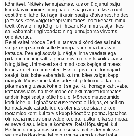
kõnniteel. Näiteks lennujaamas, kus on üldjuhul palju
kiirustavaid inimesi ning nad ei saa ju aru, miks sa neil
eest ära ei lähe. Kui aga liikusin saatja käsivarrest hoides
ja teises käes valget keppi viibutades, hoiti kenasti minu
teelt kõrvale ning kõigil oli lihtsam. Ka minu saatjal, kes
sai vabamalt ringi vaadata ning lennujaama virvarris
orienteeruda.
Reisi vältel mööda Berliini tänavaid kõndides sai minu
valge kepp samuti selle Euroopa suurlinna tänavaid
katsuda. Pealegi soovis ju nägija linna vaadata ega
pidanud nii pingsalt jälgima, mis mulle ette võiks jääda.
Ning jällegi, inimesed said mind koos kepiga silmates
kohe aru, et ma pime olen. Eks oli pea laiali tormajaid
sealgi, kuid kohe vabandati, kui mu käes valget keppi
märgati. Muuseume külastades oli piletimüüjal ka ilma
pikema selgituseta kohe pilt selge. Kui korraga kaht vaba
kätt tarvis läks, näiteks mõne objekti maketti kombates,
andsin kepi saatja kätte hoiule. Mõnede muuseumide
kodulehel oli ligipääsetavuse teema all kirjas, et neil on
kombatavate asjade juures olemas spetsiaalne kepi
toetamise koht, kui tarvis kepp käest ära panna. Igatahes
oli hea ja mugav oma valge kepiga, justkui pika sõrmega,
erinevaid asju leida ja kombata. Reisi lõpusirgel, kui
Berliini lennujaamas sõna otseses mõttes lennukisse
astuma hakkasime, jäi minu valge kepp kuidagi tolle