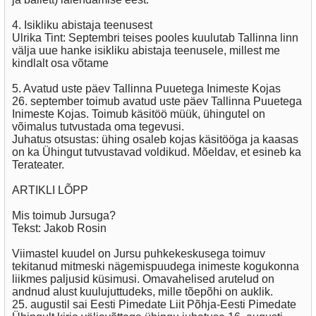
4. Isikliku abistaja teenusest
Ulrika Tint: Septembri teises pooles kuulutab Tallinna linn
välja uue hanke isikliku abistaja teenusele, millest me
kindlalt osa võtame
5. Avatud uste päev Tallinna Puuetega Inimeste Kojas
26. september toimub avatud uste päev Tallinna Puuetega
Inimeste Kojas. Toimub käsitöö müük, ühingutel on
võimalus tutvustada oma tegevusi.
Juhatus otsustas: ühing osaleb kojas käsitööga ja kaasas
on ka Ühingut tutvustavad voldikud. Mõeldav, et esineb ka
Terateater.
ARTIKLI LÕPP
Mis toimub Jursuga?
Tekst: Jakob Rosin
Viimastel kuudel on Jursu puhkekeskusega toimuv
tekitanud mitmeski nägemispuudega inimeste kogukonna
liikmes paljusid küsimusi. Omavahelised arutelud on
andnud alust kuulujuttudeks, mille tõepõhi on auklik.
25. augustil sai Eesti Pimedate Liit Põhja-Eesti Pimedate