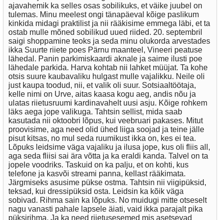
ajavahemik ka selles osas sobilikuks, et väike juubel on
tulemas. Minu meelest ongi tänapäeval kõige paslikum
kinkida midagi praktilist ja nii rääkisime emmega läbi, et ta
ostab mulle mõned sobilikud uued riided. 20. septembril
saigi shoppamine teoks ja seda minu olukorda arvestades
ikka Suurte riiete poes Pärnu maanteel, Vineeri peatuse
lähedal. Panin parkimiskaardi aknale ja saime ilusti poe
lähedale parkida. Harva kohtab nii lahket müüjat. Ta kohe
otsis suure kaubavaliku hulgast mulle vajalikku. Neile oli
just kaupa toodud, nii, et valik oli suur. Sotsiaaltöötaja,
kelle nimi on Urve, aitas kaasa kogu aeg, andis nõu ja
ulatas riietusruumi kardinavahelt uusi asju. Kõige rohkem
läks aega jope valikuga. Tahtsin sellist, mida saab
kasutada nii oktoobri lõpus, kui veebruari pakases. Mitut
proovisime, aga need olid ühed liiga soojad ja teine jälle
pisut kitsas, no mul seda ruumikust ikka on, kes ei tea.
Lõpuks leidsime väga vajaliku ja ilusa jope, kus oli fliis all,
aga seda fliisi sai ära võtta ja ka eraldi kanda. Talvel on ta
jopele voodriks. Taskuid on ka palju, et on kohti, kus
telefone ja kasvõi streami panna, kellast rääkimata.
Järgmiseks asusime pükse ostma. Tahtsin nii viigipüksid,
teksad, kui dressipüksid osta. Leidsin ka kõik väga
sobivad. Rihma sain ka lõpuks. No muidugi mitte otseselt
nagu vanasti pahale lapsele äiati, vaid ikka parajalt pika
püksirihma. Ja ka need riietusesemed mis asetsevad