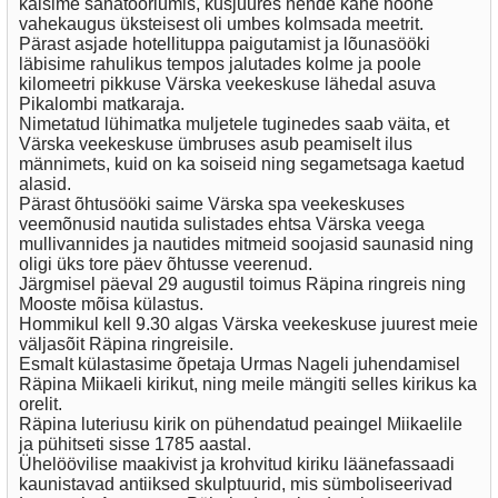
käisime sanatooriumis, kusjuures nende kahe hoone
vahekaugus üksteisest oli umbes kolmsada meetrit.
Pärast asjade hotellituppa paigutamist ja lõunasööki
läbisime rahulikus tempos jalutades kolme ja poole
kilomeetri pikkuse Värska veekeskuse lähedal asuva
Pikalombi matkaraja.
Nimetatud lühimatka muljetele tuginedes saab väita, et
Värska veekeskuse ümbruses asub peamiselt ilus
männimets, kuid on ka soiseid ning segametsaga kaetud
alasid.
Pärast õhtusööki saime Värska spa veekeskuses
veemõnusid nautida sulistades ehtsa Värska veega
mullivannides ja nautides mitmeid soojasid saunasid ning
oligi üks tore päev õhtusse veerenud.
Järgmisel päeval 29 augustil toimus Räpina ringreis ning
Mooste mõisa külastus.
Hommikul kell 9.30 algas Värska veekeskuse juurest meie
väljasõit Räpina ringreisile.
Esmalt külastasime õpetaja Urmas Nageli juhendamisel
Räpina Miikaeli kirikut, ning meile mängiti selles kirikus ka
orelit.
Räpina luteriusu kirik on pühendatud peaingel Miikaelile
ja pühitseti sisse 1785 aastal.
Ühelöövilise maakivist ja krohvitud kiriku läänefassaadi
kaunistavad antiiksed skulptuurid, mis sümboliseerivad