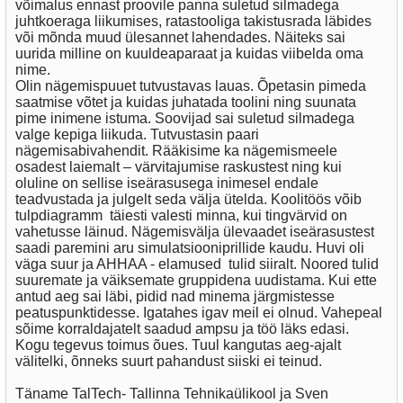
võimalus ennast proovile panna suletud silmadega
juhtkoeraga liikumises, ratastooliga takistusrada läbides
või mõnda muud ülesannet lahendades. Näiteks sai
uurida milline on kuuldeaparaat ja kuidas viibelda oma
nime.
Olin nägemispuuet tutvustavas lauas. Õpetasin pimeda
saatmise võtet ja kuidas juhatada toolini ning suunata
pime inimene istuma. Soovijad sai suletud silmadega
valge kepiga liikuda. Tutvustasin paari
nägemisabivahendit. Rääkisime ka nägemismeele
osadest laiemalt – värvitajumise raskustest ning kui
oluline on sellise iseärasusega inimesel endale
teadvustada ja julgelt seda välja ütelda. Koolitöös võib
tulpdiagramm täiesti valesti minna, kui tingvärvid on
vahetusse läinud. Nägemisvälja ülevaadet iseärasustest
saadi paremini aru simulatsiooniprillide kaudu. Huvi oli
väga suur ja AHHAA - elamused tulid siiralt. Noored tulid
suuremate ja väiksemate gruppidena uudistama. Kui ette
antud aeg sai läbi, pidid nad minema järgmistesse
peatuspunktidesse. Igatahes igav meil ei olnud. Vahepeal
sõime korraldajatelt saadud ampsu ja töö läks edasi.
Kogu tegevus toimus õues. Tuul kangutas aeg-ajalt
välitelki, õnneks suurt pahandust siiski ei teinud.
Täname TalTech- Tallinna Tehnikaülikool ja Sven