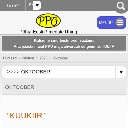
Est
Täisleht
MENÜÜ
OTSI
Põhja-Eesti Pimedate Ühing
Kutsume sind teistmoodi vaatama
Aita päästa maja! PPÜ maja ähvardab sulgemine. TOETA
Uudised
Infoleht
2023
Oktoober
>>>> OKTOOBER
OKTOOBER
“KUUKIIR”