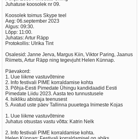
Juhatuse koosolek nr 09.
Koosolek toimus Skype teel
Aeg: 06.september 2023
Algus: 09:30.
Lõpp: 11:00.
Juhatas: Artur Räpp
Protokollis: Ulrika Tint
Osalesid: Janne Jerva, Margus Kiin, Viktor Paring, Jaanus
Riimets, Artur Räpp ning tegevjuht Helen Künnap.
Päevakord:
1. Uue liikme vastuvõtmine
2. Info festivali PIME korraldamise kohta
3. Põhja-Eesti Pimedate Ühingu kandidaadid Eesti
Pimedate Liidu 2023. Aasta teo tunnustusele
4. Isikliku abistaja teenusest
5. Avatud uste päev Tallinna puuetega Inimeste Kojas
1. Uue liikme vastuvõtmine
Juhatus otsustas vastu võtta: Katrin Nelk
2. Info festivali PIME korraldamise kohta.
Helen Künnap: Festivali korraldamisel on abiks