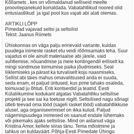
Kõllamets , kes on võimaldanud selliseid meelte
proovilepanekuid korraldada. Vabatahtlikud noored olid
entusiastlikud ja igal pool kus vajati abi alati olemas.
ARTIKLI LÕPP
Pimedad vajavad seltsi ja seltsilist
Tekst: Jaanus Riimets
Ühiskonnas on väga palju erinevaid variante, kuidas
puudega inimeste rasket elu veidi rõõmsamaks teha. Suur
vajadus ei ole ainult materiaalse abi järele, vaid
suhtlemise, nõuandmise ja meie kontingendil eriliselt ka
mingi sündmuse toimumise paika jõudmiseks. Seal
liiklemiseks ja pärast ka turvaliselt koju naasmiseks.
Sellist abi täies mahus omavalitsused anda ei suuda,
seda enam, et paljud üritused, kus pime tahaks osaleda,
toimuvad ju õhtuti. Eriti kontserdid ja teatrid. Eesti
Külaliikumine kodukant algatas Vabatahtliku seltsilise
projekti ja see sai ka toetuse riigilt. Seltsilised nagu sõnagi
ütleb teevad oma tööd (sageli rasket tööd) vabatahtlikkuse
alusel, aga organiseerimisel on ikka kulud. Paljud
nägemispuudega inimesed on saanud endale lühemaks
või pikemaks ajaks seltsilise. Mind on aidanud väga
Kristina Amor, kellele siiras tänu. Tema mõistmine ja
lahkus on kuldaväärt. Põhja-Eesti Pimedate Ühingu