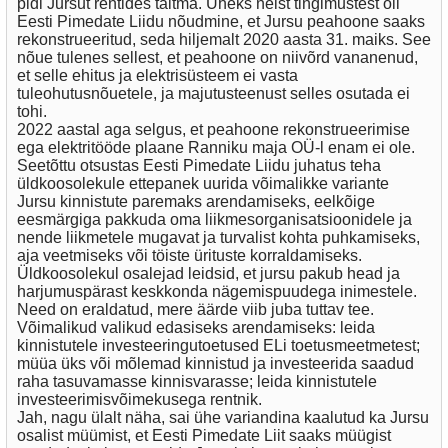
pidi Jursut rentides täitma. Üheks neist tingimustest oli
Eesti Pimedate Liidu nõudmine, et Jursu peahoone saaks
rekonstrueeritud, seda hiljemalt 2020 aasta 31. maiks. See
nõue tulenes sellest, et peahoone on niivõrd vananenud,
et selle ehitus ja elektrisüsteem ei vasta
tuleohutusnõuetele, ja majutusteenust selles osutada ei
tohi.
2022 aastal aga selgus, et peahoone rekonstrueerimise
ega elektritööde plaane Ranniku maja OÜ-l enam ei ole.
Seetõttu otsustas Eesti Pimedate Liidu juhatus teha
üldkoosolekule ettepanek uurida võimalikke variante
Jursu kinnistute paremaks arendamiseks, eelkõige
eesmärgiga pakkuda oma liikmesorganisatsioonidele ja
nende liikmetele mugavat ja turvalist kohta puhkamiseks,
aja veetmiseks või töiste ürituste korraldamiseks.
Üldkoosolekul osalejad leidsid, et jursu pakub head ja
harjumuspärast keskkonda nägemispuudega inimestele.
Need on eraldatud, mere äärde viib juba tuttav tee.
Võimalikud valikud edasiseks arendamiseks: leida
kinnistutele investeeringutoetused ELi toetusmeetmetest;
müüa üks või mõlemad kinnistud ja investeerida saadud
raha tasuvamasse kinnisvarasse; leida kinnistutele
investeerimisvõimekusega rentnik.
Jah, nagu ülalt näha, sai ühe variandina kaalutud ka Jursu
osalist müümist, et Eesti Pimedate Liit saaks müügist