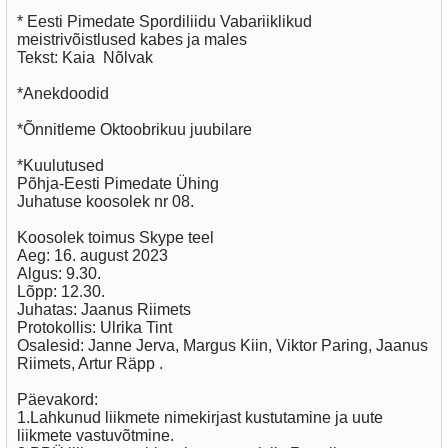
* Eesti Pimedate Spordiliidu Vabariiklikud
meistrivõistlused kabes ja males
Tekst: Kaia Nõlvak
*Anekdoodid
*Õnnitleme Oktoobrikuu juubilare
*Kuulutused
Põhja-Eesti Pimedate Ühing
Juhatuse koosolek nr 08.
Koosolek toimus Skype teel
Aeg: 16. august 2023
Algus: 9.30.
Lõpp: 12.30.
Juhatas: Jaanus Riimets
Protokollis: Ulrika Tint
Osalesid: Janne Jerva, Margus Kiin, Viktor Paring, Jaanus
Riimets, Artur Räpp .
Päevakord:
1.Lahkunud liikmete nimekirjast kustutamine ja uute
liikmete vastuvõtmine.