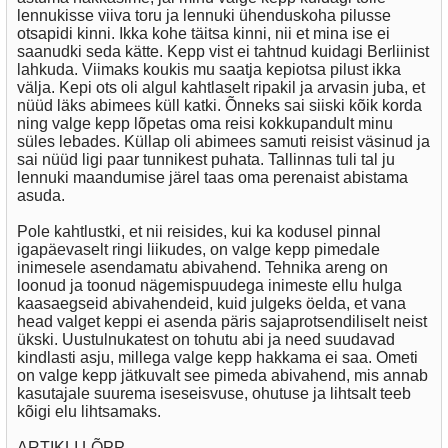
lennukisse viiva toru ja lennuki ühenduskoha pilusse
otsapidi kinni. Ikka kohe täitsa kinni, nii et mina ise ei
saanudki seda kätte. Kepp vist ei tahtnud kuidagi Berliinist
lahkuda. Viimaks koukis mu saatja kepiotsa pilust ikka
välja. Kepi ots oli algul kahtlaselt ripakil ja arvasin juba, et
nüüd läks abimees küll katki. Õnneks sai siiski kõik korda
ning valge kepp lõpetas oma reisi kokkupandult minu
süles lebades. Küllap oli abimees samuti reisist väsinud ja
sai nüüd ligi paar tunnikest puhata. Tallinnas tuli tal ju
lennuki maandumise järel taas oma perenaist abistama
asuda.
Pole kahtlustki, et nii reisides, kui ka kodusel pinnal
igapäevaselt ringi liikudes, on valge kepp pimedale
inimesele asendamatu abivahend. Tehnika areng on
loonud ja toonud nägemispuudega inimeste ellu hulga
kaasaegseid abivahendeid, kuid julgeks öelda, et vana
head valget keppi ei asenda päris sajaprotsendiliselt neist
ükski. Uustulnukatest on tohutu abi ja need suudavad
kindlasti asju, millega valge kepp hakkama ei saa. Ometi
on valge kepp jätkuvalt see pimeda abivahend, mis annab
kasutajale suurema iseseisvuse, ohutuse ja lihtsalt teeb
kõigi elu lihtsamaks.
ARTIKLI LÕPP