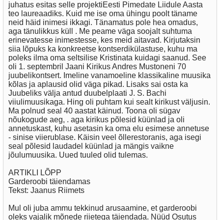
juhatus esitas selle projektiEesti Pimedate Liidule Aasta
teo laureaadiks. Kuid me ise oma ühingu poolt täname
neid häid inimesi ikkagi. Tänamatus pole hea omadus,
aga tänulikkus küll . Me peame väga soojalt suhtuma
erinevatesse inimestesse, kes meid aitavad. Kirjutaksin
siia lõpuks ka konkreetse kontserdikülastuse, kuhu ma
poleks ilma oma seltsilise Kristinata kuidagi saanud. See
oli 1. septembril Jaani Kirikus Andres Mustoneni 70
juubelikontsert. Imeline vanamoeline klassikaline muusika
kõlas ja aplausid olid väga pikad. Lisaks sai osta ka
Juubeliks välja antud duubelplaati J. S. Bachi
viiulimuusikaga. Hing oli puhtam kui sealt kirikust väljusin.
Ma polnud seal 40 aastat käinud. Toona oli sügav
nõukogude aeg, . aga kirikus põlesid küünlad ja oli
annetuskast, kuhu asetasin ka oma elu esimese annetuse
- sinise viierublase. Käisin veel õllerestoranis, aga isegi
seal põlesid laudadel küünlad ja mängis vaikne
jõulumuusika. Uued tuuled olid tulemas.
ARTIKLI LÕPP
Garderoobi täiendamas
Tekst: Jaanus Riimets
Mul oli juba ammu tekkinud arusaamine, et garderoobi
oleks vajalik mõnede riietega täiendada. Nüüd Osutus