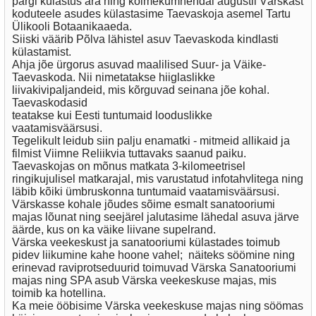
pargi külastus ära ning kolmekümnendal augustil Värskast
koduteele asudes külastasime Taevaskoja asemel Tartu
Ülikooli Botaanikaaeda.
Siiski väärib Põlva lähistel asuv Taevaskoda kindlasti
külastamist.
Ahja jõe ürgorus asuvad maalilised Suur- ja Väike-
Taevaskoda. Nii nimetatakse hiiglaslikke
liivakivipaljandeid, mis kõrguvad seinana jõe kohal.
Taevaskodasid
teatakse kui Eesti tuntumaid looduslikke
vaatamisväärsusi.
Tegelikult leidub siin palju enamatki - mitmeid allikaid ja
filmist Viimne Reliikvia tuttavaks saanud paiku.
Taevaskojas on mõnus matkata 3-kilomeetrisel
ringikujulisel matkarajal, mis varustatud infotahvlitega ning
läbib kõiki ümbruskonna tuntumaid vaatamisväärsusi.
Värskasse kohale jõudes sõime esmalt sanatooriumi
majas lõunat ning seejärel jalutasime lähedal asuva järve
äärde, kus on ka väike liivane supelrand.
Värska veekeskust ja sanatooriumi külastades toimub
pidev liikumine kahe hoone vahel; näiteks söömine ning
erinevad raviprotseduurid toimuvad Värska Sanatooriumi
majas ning SPA asub Värska veekeskuse majas, mis
toimib ka hotellina.
Ka meie ööbisime Värska veekeskuse majas ning söömas