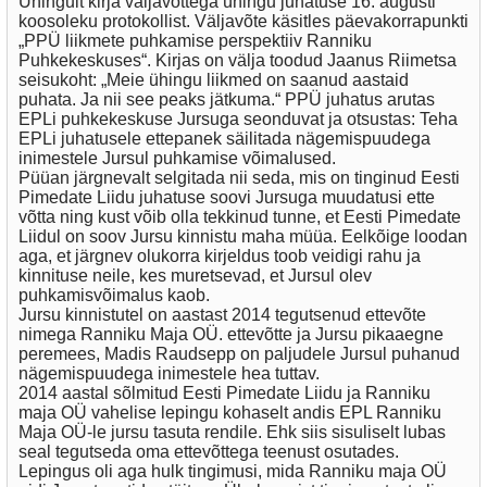
Ühingult kirja väljavõttega ühingu juhatuse 16. augusti
koosoleku protokollist. Väljavõte käsitles päevakorrapunkti
„PPÜ liikmete puhkamise perspektiiv Ranniku
Puhkekeskuses“. Kirjas on välja toodud Jaanus Riimetsa
seisukoht: „Meie ühingu liikmed on saanud aastaid
puhata. Ja nii see peaks jätkuma.“ PPÜ juhatus arutas
EPLi puhkekeskuse Jursuga seonduvat ja otsustas: Teha
EPLi juhatusele ettepanek säilitada nägemispuudega
inimestele Jursul puhkamise võimalused.
Püüan järgnevalt selgitada nii seda, mis on tinginud Eesti
Pimedate Liidu juhatuse soovi Jursuga muudatusi ette
võtta ning kust võib olla tekkinud tunne, et Eesti Pimedate
Liidul on soov Jursu kinnistu maha müüa. Eelkõige loodan
aga, et järgnev olukorra kirjeldus toob veidigi rahu ja
kinnituse neile, kes muretsevad, et Jursul olev
puhkamisvõimalus kaob.
Jursu kinnistutel on aastast 2014 tegutsenud ettevõte
nimega Ranniku Maja OÜ. ettevõtte ja Jursu pikaaegne
peremees, Madis Raudsepp on paljudele Jursul puhanud
nägemispuudega inimestele hea tuttav.
2014 aastal sõlmitud Eesti Pimedate Liidu ja Ranniku
maja OÜ vahelise lepingu kohaselt andis EPL Ranniku
Maja OÜ-le jursu tasuta rendile. Ehk siis sisuliselt lubas
seal tegutseda oma ettevõttega teenust osutades.
Lepingus oli aga hulk tingimusi, mida Ranniku maja OÜ