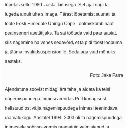
lõpetas selle 1980. aastal kiitusega. Sel ajal nägi ta
lugeda ainult ühe silmaga. Pärast lõpetamist suunati ta
tööle Eesti Pimedate Ühingu Õppe-Tootmiskombinaati
peainseneri asetäitjaks. Ta sai töötada vaid paar aastat,
siis nägemine halvenes sedavõrd, et ta pidi tööst loobuma
ja jääma invaliidsuspensionile. Seda aga vaid mõneks
aastaks.
Foto: Jake Farra
Ajendatuna soovist midagi ära teha ja aidata ka teisi
nägemispuudega inimesi arendas Priit kunagisest
helistuudiost välja nägemispuudega inimesi teenindava
raamatukogu. Aastatel 1994–2003 oli ta nägemispuudega
inimestele sobivas vormis raamatuid valmistanud ja