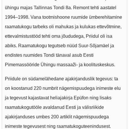
ühingu majas Tallinnas Tondi 8a. Remont tehti aastatel
1994–1998. Vana tootmishoone ruumide ümberehitamine
raamatukogu tarbeks oli mahukas ja kulukas ettevõtmine,
ettevalmistustööd tehti oma jõududega, Priidul oli isa
abiks. Raamatukogu tegutseb nüüd Suur-Sõjamäel ja
endistes ruumides Tondi tänaval asub Eesti
Pimemassööride Ühingu massaaži- ja koolituskeskus.
Priidule on südamelähedane ajakirjanduslik tegevus: ta
on koostanud 220 numbrit nägemispuudega inimeste elu
ja tegevust kajastavat heliajakirja Epüfon ning lisaks
raamatukogutööle avaldanud Eesti ja välisriikide
ajakirjanduses umbes 200 artiklit nägemispuudega
inimeste tegevusest ning raamatukoguteenindusest.