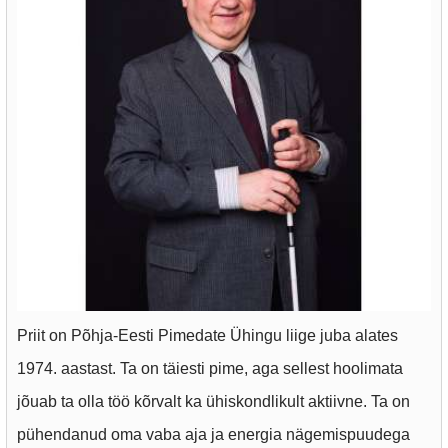
Priit on Põhja-Eesti Pimedate Ühingu liige juba alates
1974. aastast. Ta on täiesti pime, aga sellest hoolimata
jõuab ta olla töö kõrvalt ka ühiskondlikult aktiivne. Ta on
pühendanud oma vaba aja ja energia nägemispuudega