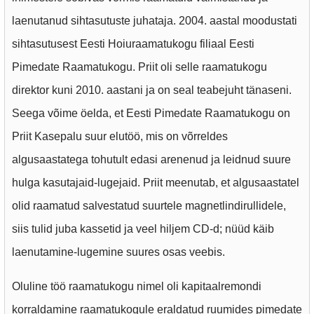
laenutanud sihtasutuste juhataja. 2004. aastal moodustati
sihtasutusest Eesti Hoiuraamatukogu filiaal Eesti
Pimedate Raamatukogu. Priit oli selle raamatukogu
direktor kuni 2010. aastani ja on seal teabejuht tänaseni.
Seega võime öelda, et Eesti Pimedate Raamatukogu on
Priit Kasepalu suur elutöö, mis on võrreldes
algusaastatega tohutult edasi arenenud ja leidnud suure
hulga kasutajaid-lugejaid. Priit meenutab, et algusaastatel
olid raamatud salvestatud suurtele magnetlindirullidele,
siis tulid juba kassetid ja veel hiljem CD-d; nüüd käib
laenutamine-lugemine suures osas veebis.
Oluline töö raamatukogu nimel oli kapitaalremondi
korraldamine raamatukogule eraldatud ruumides pimedate