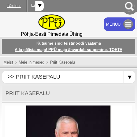
Est
Täisleht
MENÜÜ
OTSI
Põhja-Eesti Pimedate Ühing
Kutsume sind teistmoodi vaatama
Aita päästa maja! PPÜ maja ähvardab sulgemine. TOETA
Meist
Meie inimesed
Priit Kasepalu
>> PRIIT KASEPALU
PRIIT KASEPALU