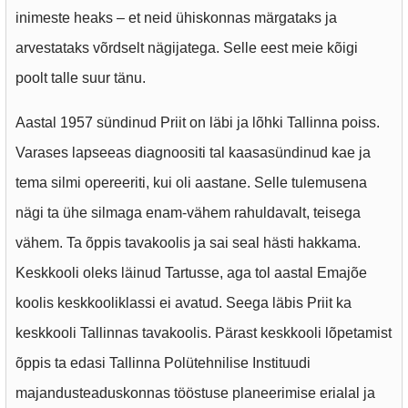
inimeste heaks – et neid ühiskonnas märgataks ja
arvestataks võrdselt nägijatega. Selle eest meie kõigi
poolt talle suur tänu.
Aastal 1957 sündinud Priit on läbi ja lõhki Tallinna poiss.
Varases lapseeas diagnoositi tal kaasasündinud kae ja
tema silmi opereeriti, kui oli aastane. Selle tulemusena
nägi ta ühe silmaga enam-vähem rahuldavalt, teisega
vähem. Ta õppis tavakoolis ja sai seal hästi hakkama.
Keskkooli oleks läinud Tartusse, aga tol aastal Emajõe
koolis keskkooliklassi ei avatud. Seega läbis Priit ka
keskkooli Tallinnas tavakoolis. Pärast keskkooli lõpetamist
õppis ta edasi Tallinna Polütehnilise Instituudi
majandusteaduskonnas tööstuse planeerimise erialal ja