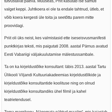
tutvustavat päeva. Muuseas, Priit kasutab ise samuti
valget keppi. Juhtkoera ei ole ta endale tahtnud, ütleb, et
võib koera kergesti üle toita ja seetõttu parem mitte
proovidagi.
Priit oli üks neist, kes valmistasid ette iseseisvusmanifesti
punktkirjas teksti, mis paigutati 2008. aastal Pärnus avatud
Eesti Vabariigi väljakuulutamise mälestussambale.
Ta on ka kirjeldustõlke konsultant: läbis 2013. aastal Tartu
Ülikooli Viljandi Kultuuriakadeemias kirjeldustõlkide ja
kirjeldustõlke konsultantide koolituse ning on olnud
kirjeldustõlke konsultandiks ühel filmil ja kahel
teatrietendusel.
Tema margikogu „Nägemata nähtud maailm“, mis kajastab