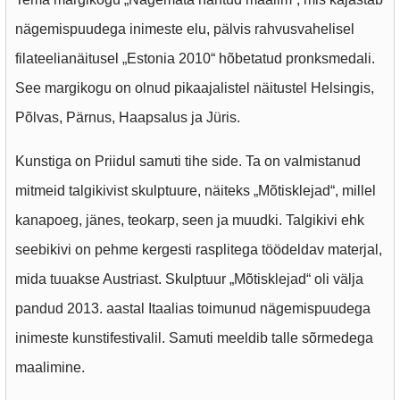
nägemispuudega inimeste elu, pälvis rahvusvahelisel
filateelianäitusel „Estonia 2010“ hõbetatud pronksmedali.
See margikogu on olnud pikaajalistel näitustel Helsingis,
Põlvas, Pärnus, Haapsalus ja Jüris.
Kunstiga on Priidul samuti tihe side. Ta on valmistanud
mitmeid talgikivist skulptuure, näiteks „Mõtisklejad“, millel
kanapoeg, jänes, teokarp, seen ja muudki. Talgikivi ehk
seebikivi on pehme kergesti rasplitega töödeldav materjal,
mida tuuakse Austriast. Skulptuur „Mõtisklejad“ oli välja
pandud 2013. aastal Itaalias toimunud nägemispuudega
inimeste kunstifestivalil. Samuti meeldib talle sõrmedega
maalimine.