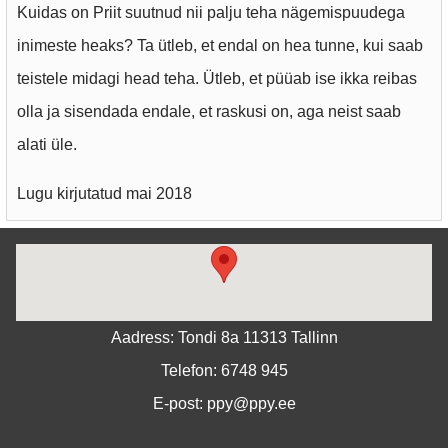
Kuidas on Priit suutnud nii palju teha nägemispuudega
inimeste heaks? Ta ütleb, et endal on hea tunne, kui saab
teistele midagi head teha. Ütleb, et püüab ise ikka reibas
olla ja sisendada endale, et raskusi on, aga neist saab
alati üle.
Lugu kirjutatud mai 2018
Aadress: Tondi 8a 11313 Tallinn
Telefon: 6748 945
E-post: ppy@ppy.ee