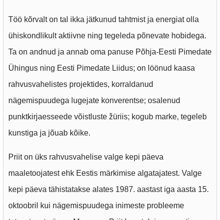
Töö kõrvalt on tal ikka jätkunud tahtmist ja energiat olla
ühiskondlikult aktiivne ning tegeleda põnevate hobidega.
Ta on andnud ja annab oma panuse Põhja-Eesti Pimedate
Ühingus ning Eesti Pimedate Liidus; on löönud kaasa
rahvusvahelistes projektides, korraldanud
nägemispuudega lugejate konverentse; osalenud
punktkirjaesseede võistluste žüriis; kogub marke, tegeleb
kunstiga ja jõuab kõike.
Priit on üks rahvusvahelise valge kepi päeva
maaletoojatest ehk Eestis märkimise algatajatest. Valge
kepi päeva tähistatakse alates 1987. aastast iga aasta 15.
oktoobril kui nägemispuudega inimeste probleeme